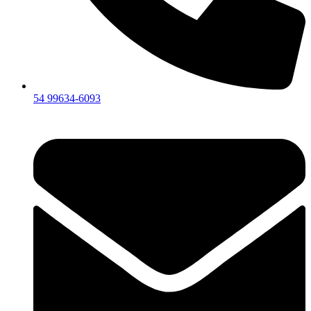
54 99634‑6093‬