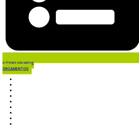
0
ÍTENS EM MEUS
ORÇAMENTOS
HOME
EMPRESA
PRODUTOS
SERVIÇOS
OPORTUNIDADES
CADASTRO
CONTATO
SUSTENTABILIDADE
BAIXE NOSSO CATÁLOGO