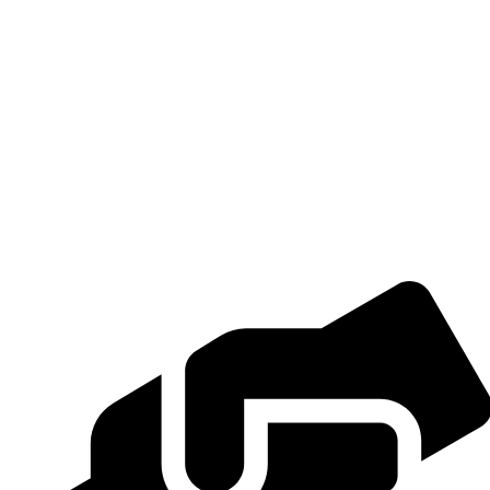
SAPUCAIA DO SUL
51 3452-3314
CAXIAS DO SUL
54 3025-7861
NOVO HAMBURGO
51 3587-7831
PORTO ALEGRE
51 3375-1700