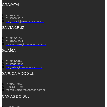
GRAVATAÍ
51 2747-2078
51 98030-9018
rm.gravatai@rmlocacoes.com.br
SANTA CRUZ
51 2914-0188
51 99964-2542
rm.santacruz@rmlocacoes.com.br
GUAÍBA
51 2929-0498
51 99545-5559
rm.guaiba@rmlocacoes.com.br
SAPUCAIA DO SUL
51 3452-3314
51 99617-1907
rm.sapucaia@rmlocacoes.com.br
CAXIAS DO SUL