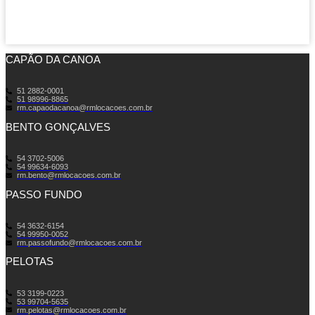
CAPÃO DA CANOA
51 2882-0001
51 98996-8865
rm.capaodacanoa@rmlocacoes.com.br
BENTO GONÇALVES
54 3702-5006
54 99634‑6093‬
rm.bento@rmlocacoes.com.br
PASSO FUNDO
54 3632-6154
54 99950-0052
rm.passofundo@rmlocacoes.com.br
PELOTAS
53 3199-0223
53 99704-5635
rm.pelotas@rmlocacoes.com.br