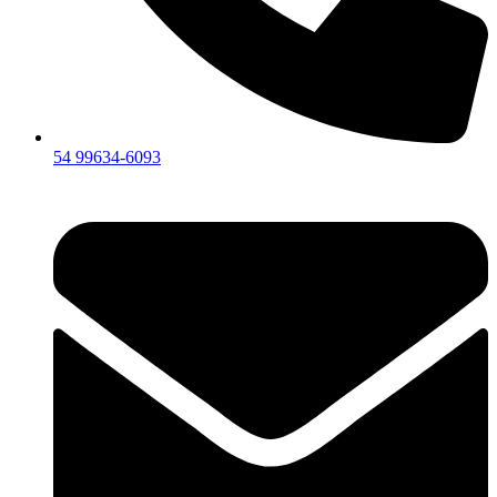
54 99634‑6093‬