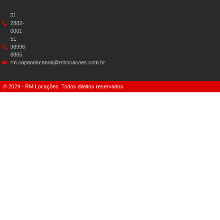
51
2882-
0001
51
98996-
8865
rm.capaodacanoa@rmlocacoes.com.br
© 2024 - RM Locações. Todos diteitos reservados