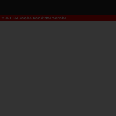
© 2024 - RM Locações. Todos diteitos reservados