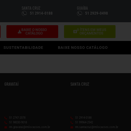
SANTA CRUZ
GUAÍBA
51 2914-0188
51 2929-0498
BAIXE O NOSSO
0
ÍTENS EM MEUS
CATÁLOGO
ORÇAMENTOS
SUSTENTABILIDADE
BAIXE NOSSO CATÁLOGO
GRAVATAÍ
SANTA CRUZ
51 2747-2078
51 2914-0188
51 98030-9018
51 99964-2542
rm.gravatai@rmlocacoes.com.br
rm.santacruz@rmlocacoes.com.br