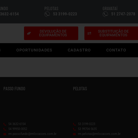
FUNDO
PELOTAS
GRAVATAÍ
 3632-6154
53 3199-0223
51 2747-2078
DEVOLUÇÃO DE
SUBSTITUIÇÃO DE
EQUIPAMENTOS
EQUIPAMENTOS
S
OPORTUNIDADES
CADASTRO
CONTATO
PASSO FUNDO
PELOTAS
54 3632-6154
53 3199-0223
54 99950-0052
53 99704-5635
rm.passofundo@rmlocacoes.com.br
rm.pelotas@rmlocacoes.com.br