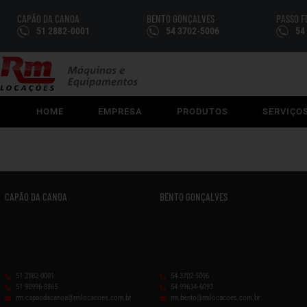
CAPÃO DA CANOA
BENTO GONÇALVES
PASSO 
51 2882-0001
54 3702-5006
54
HOME
EMPRESA
PRODUTOS
SERVIÇO
CAPÃO DA CANOA
BENTO GONÇALVES
51 2882-0001
54 3702-5006
51 98996-8865
54 99634‑6093‬
rm.capaodacanoa@rmlocacoes.com.br
rm.bento@rmlocacoes.com.br