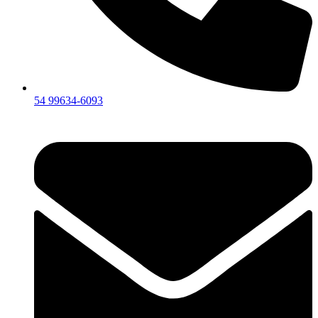
54 99634‑6093‬