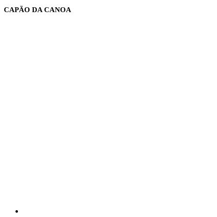
Ir
CAPÃO DA CANOA
para
o
conteúdo