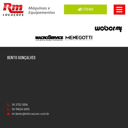
0
ÍTENS
BENTO GONÇALVES
54 3702-5006
54 99634‑6093‬
rm.bento@rmlocacoes.com.br