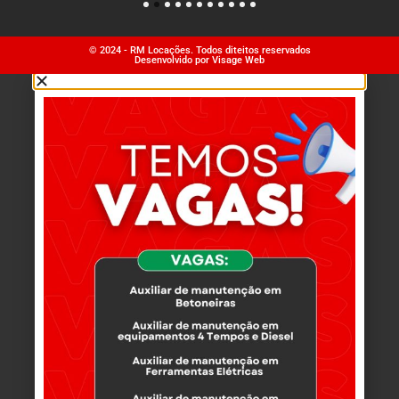
1
2
3
4
5
6
7
8
9
10
11
© 2024 - RM Locações. Todos diteitos reservados
Desenvolvido por Visage Web