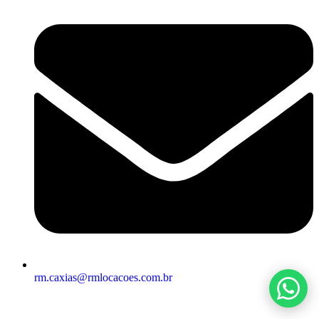
rm.caxias@rmlocacoes.com.br