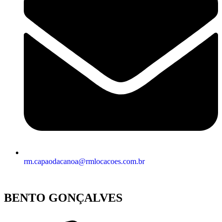
rm.capaodacanoa@rmlocacoes.com.br
BENTO GONÇALVES