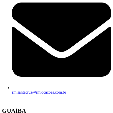
rm.santacruz@rmlocacoes.com.br
GUAÍBA