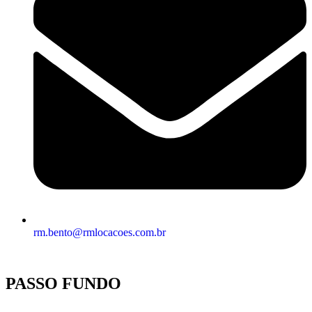
rm.bento@rmlocacoes.com.br
PASSO FUNDO