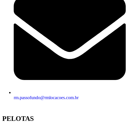
rm.passofundo@rmlocacoes.com.br
PELOTAS