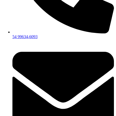
54 99634‑6093‬