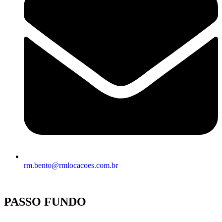
rm.bento@rmlocacoes.com.br
PASSO FUNDO