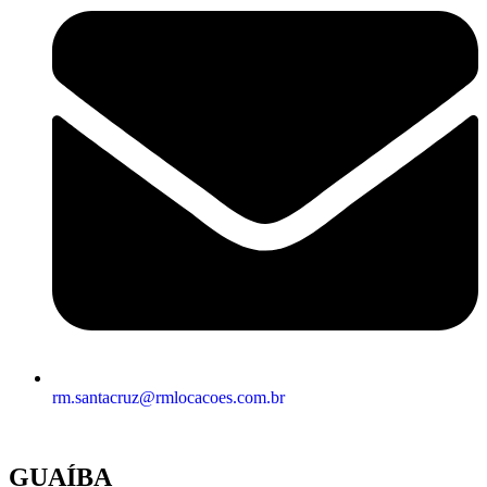
rm.santacruz@rmlocacoes.com.br
GUAÍBA