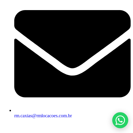
rm.caxias@rmlocacoes.com.br