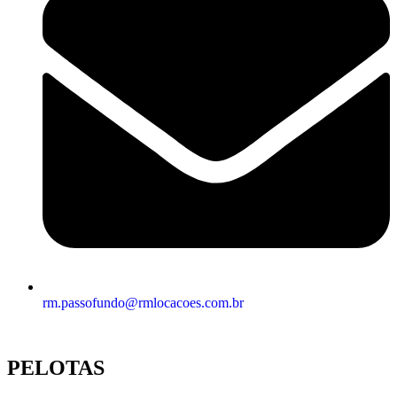
rm.passofundo@rmlocacoes.com.br
PELOTAS