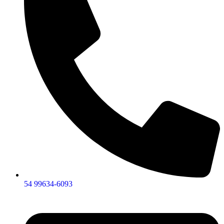
54 99634‑6093‬