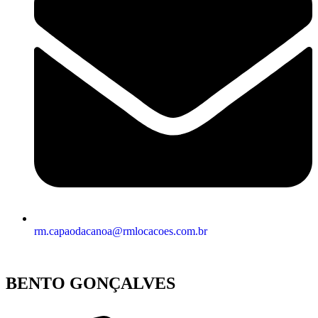
rm.capaodacanoa@rmlocacoes.com.br
BENTO GONÇALVES