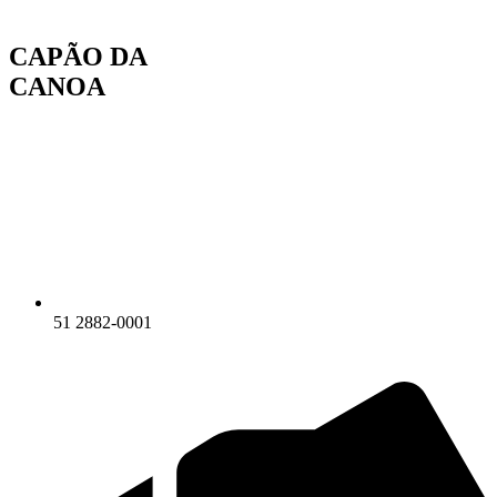
Ir
para
CAPÃO DA
o
conteúdo
CANOA
51 2882-0001