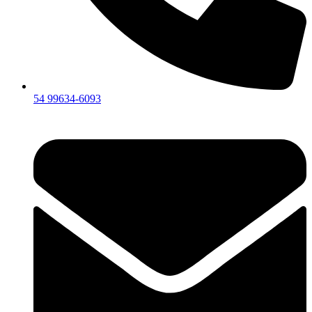
54 99634‑6093‬