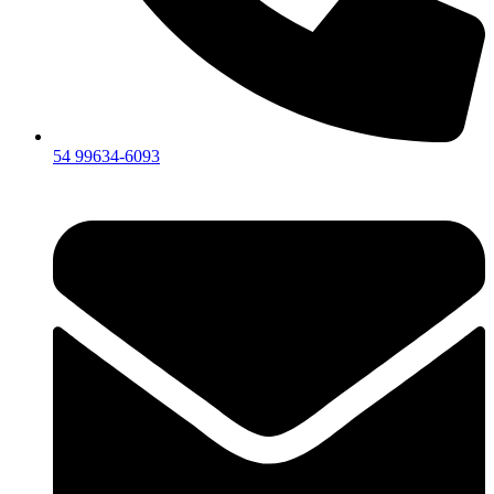
54 99634‑6093‬