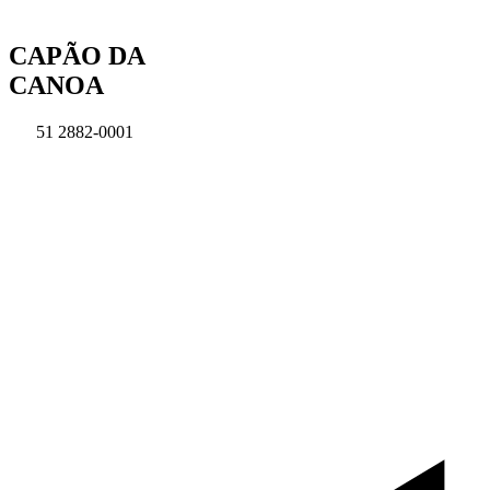
Ir
para
CAPÃO DA
o
conteúdo
CANOA
51 2882-0001