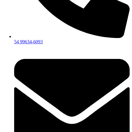
54 99634‑6093‬