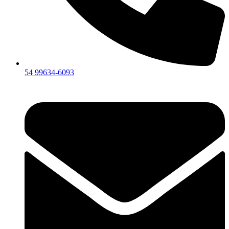
54 99634‑6093‬