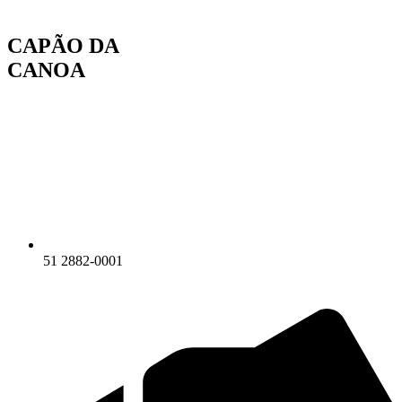
Ir
para
CAPÃO DA
o
conteúdo
CANOA
51 2882-0001