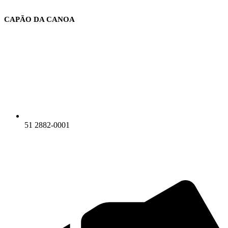
Ir
para
CAPÃO DA CANOA
o
conteúdo
51 2882-0001