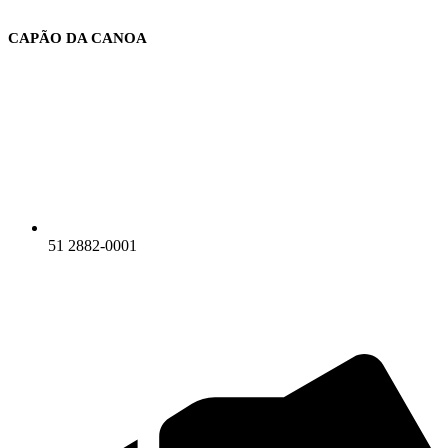
Ir
para
CAPÃO DA CANOA
o
conteúdo
51 2882-0001