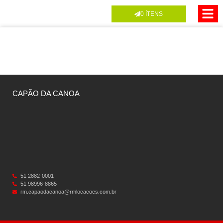
0
ÍTENS
CAPÃO DA CANOA
51 2882-0001
51 98996-8865
rm.capaodacanoa@rmlocacoes.com.br