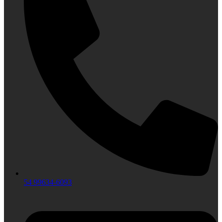
54 99634‑6093‬