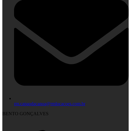
rm.capaodacanoa@rmlocacoes.com.br
BENTO GONÇALVES