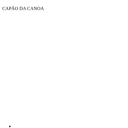
Ir
CAPÃO DA CANOA
para
o
conteúdo