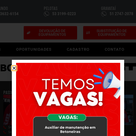
FUNDO
PELOTAS
GRAVATAÍ
 3632-6154
53 3199-0223
51 2747-2078
DEVOLUÇÃO DE
SUBSTITUIÇÃO DE
EQUIPAMENTOS
EQUIPAMENTOS
S
OPORTUNIDADES
CADASTRO
CONTATO
PASSO FUNDO
PELOTAS
54 3632-6154
53 3199-0223
54 99950-0052
53 99704-5635