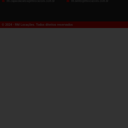
rm.capaodacanoa@rmlocacoes.com.br
rm.bento@rmlocacoes.com.br
© 2024 - RM Locações. Todos diteitos reservados