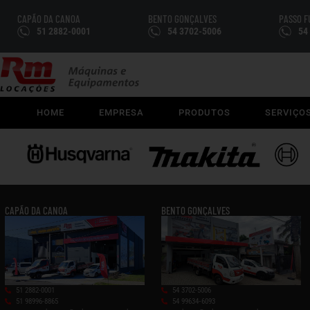
CAPÃO DA CANOA
BENTO GONÇALVES
PASSO 
51 2882-0001
54 3702-5006
54
HOME
EMPRESA
PRODUTOS
SERVIÇO
CAPÃO DA CANOA
BENTO GONÇALVES
51 2882-0001
54 3702-5006
51 98996-8865
54 99634‑6093‬