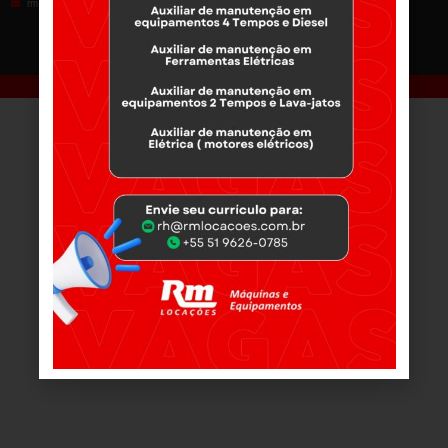
rm.passofundo@rmlocacoes.com.br
rm.pelotas@rmlocacoes.com.br
1
2
3
4
5
6
7
8
9
10
11