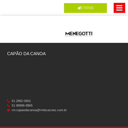
0
ÍTENS
CAPÃO DA CANOA
51 2882-0001
51 98996-8865
rm.capaodacanoa@rmlocacoes.com.br