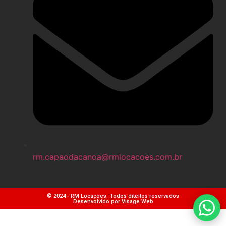
rm.capaodacanoa@rmlocacoes.com.br
© 2024 - RM Locações. Todos diteitos reservados
Desenvolvido por Visage Web