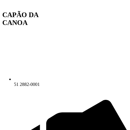
Ir
para
CAPÃO DA
o
conteúdo
CANOA
51 2882-0001