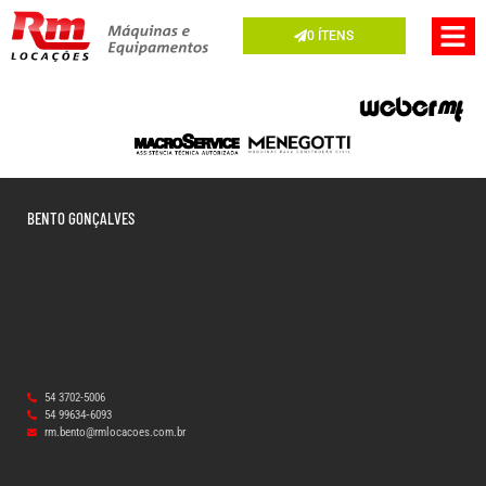
0
ÍTENS
BENTO GONÇALVES
54 3702-5006
54 99634‑6093‬
rm.bento@rmlocacoes.com.br