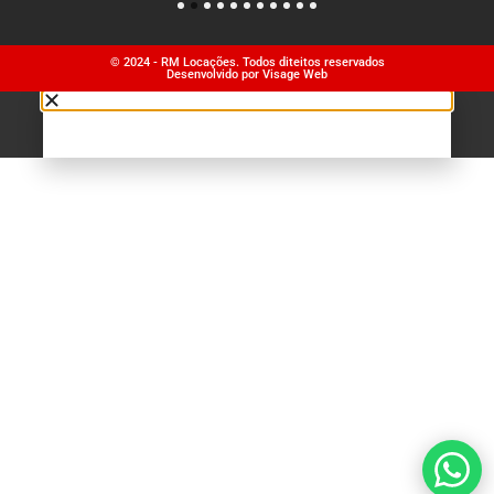
1
2
3
4
5
6
7
8
9
10
11
© 2024 - RM Locações. Todos diteitos reservados
Desenvolvido por Visage Web