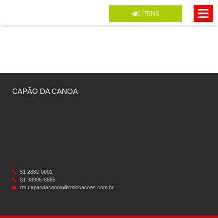
0
ÍTENS
CAPÃO DA CANOA
51 2882-0001
51 98996-8865
rm.capaodacanoa@rmlocacoes.com.br