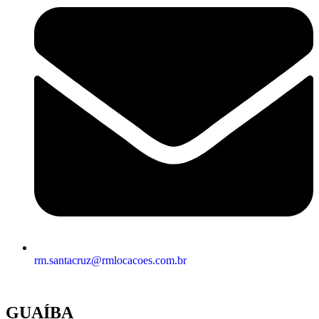
rm.santacruz@rmlocacoes.com.br
GUAÍBA