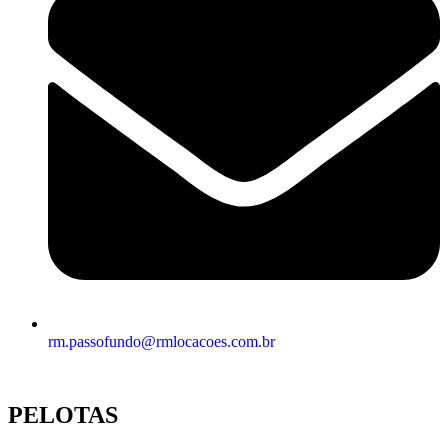
rm.passofundo@rmlocacoes.com.br
PELOTAS