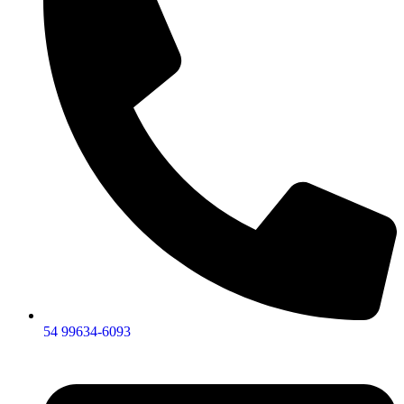
54 99634‑6093‬