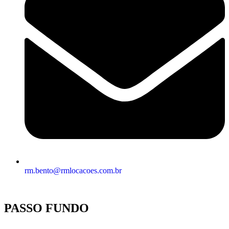
rm.bento@rmlocacoes.com.br
PASSO FUNDO