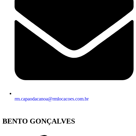
rm.capaodacanoa@rmlocacoes.com.br
BENTO GONÇALVES