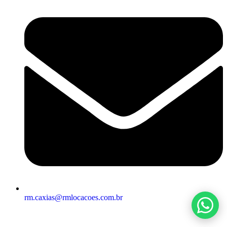
rm.caxias@rmlocacoes.com.br