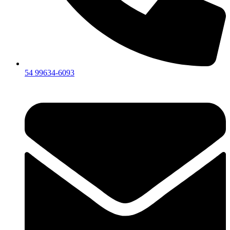
54 99634‑6093‬