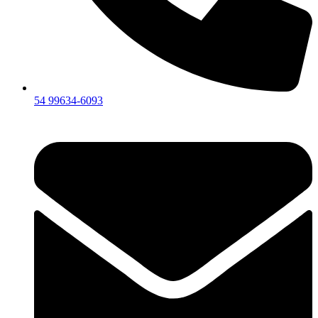
54 99634‑6093‬