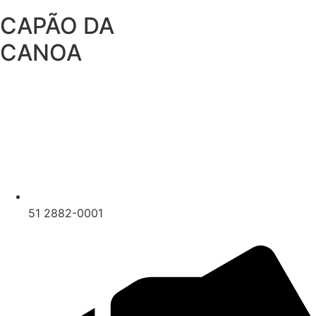
Ir
CAPÃO DA
para
o
CANOA
conteúdo
51 2882-0001