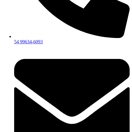
54 99634‑6093‬