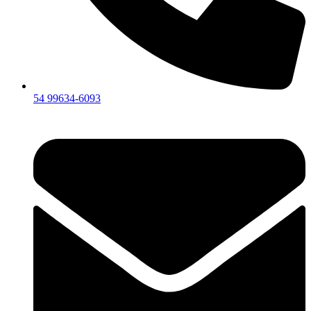
54 99634‑6093‬