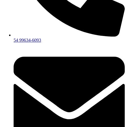
54 99634‑6093‬