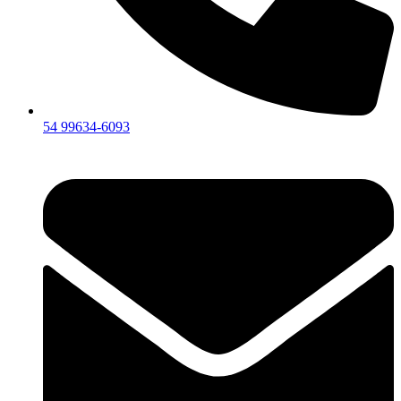
54 99634‑6093‬