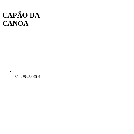
Ir
para
CAPÃO DA
o
conteúdo
CANOA
51 2882-0001