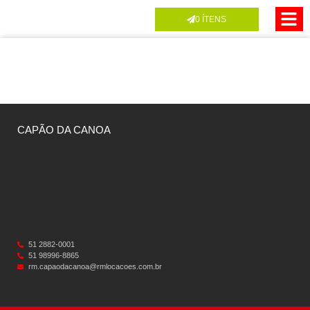
0
ÍTENS
CAPÃO DA CANOA
51 2882-0001
51 98996-8865
rm.capaodacanoa@rmlocacoes.com.br