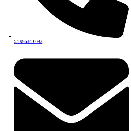
54 99634‑6093‬