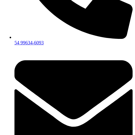
54 99634‑6093‬