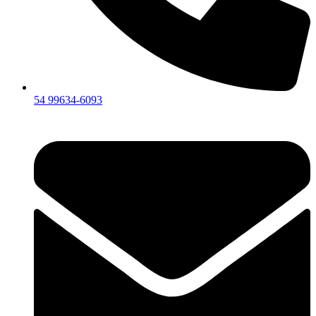
54 99634‑6093‬