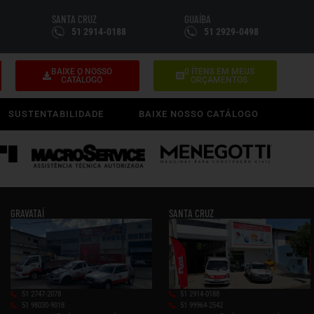
SANTA CRUZ
GUAÍBA
51 2914-0188
51 2929-0498
BAIXE O NOSSO
0
ÍTENS EM MEUS
CATÁLOGO
ORÇAMENTOS
SUSTENTABILIDADE
BAIXE NOSSO CATÁLOGO
GRAVATAÍ
SANTA CRUZ
51 2747-2078
51 2914-0188
51 98030-9018
51 99964-2542