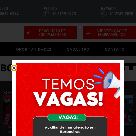
FUNDO
PELOTAS
GRAVATAÍ
 3632-6154
53 3199-0223
51 2747-2078
DEVOLUÇÃO DE
SUBSTITUIÇÃO DE
EQUIPAMENTOS
EQUIPAMENTOS
S
OPORTUNIDADES
CADASTRO
CONTATO
PASSO FUNDO
PELOTAS
54 3632-6154
53 3199-0223
54 99950-0052
53 99704-5635