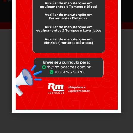
rm.passofundo@rmlocacoes.com.br
rm.pelotas@rmlocacoes.com.br
1
2
3
4
5
6
7
8
9
10
11