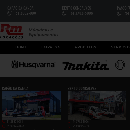
CAPÃO DA CANOA
BENTO GONÇALVES
PASSO 
51 2882-0001
54 3702-5006
54
HOME
EMPRESA
PRODUTOS
SERVIÇO
CAPÃO DA CANOA
BENTO GONÇALVES
51 2882-0001
54 3702-5006
51 98996-8865
54 99634‑6093‬