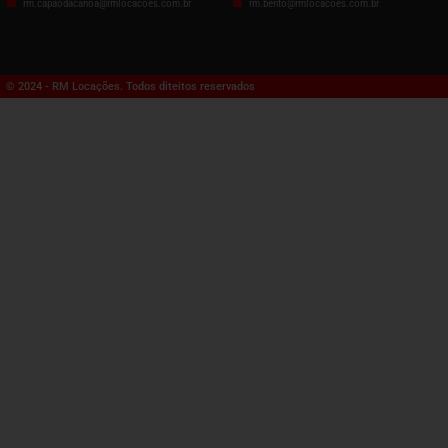
rm.capaodacanoa@rmlocacoes.com.br
rm.bento@rmlocacoes.com.br
© 2024 - RM Locações. Todos diteitos reservados