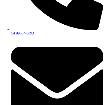
54 99634‑6093‬