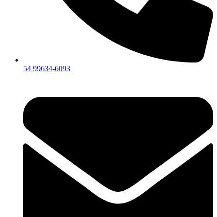
54 99634‑6093‬