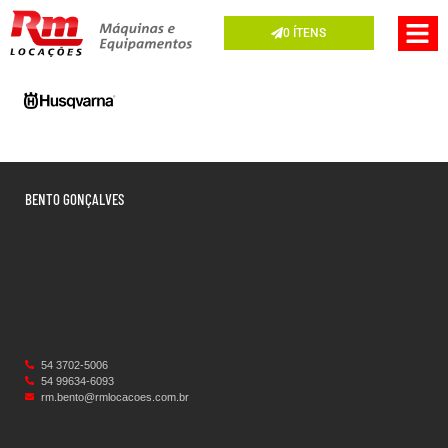
0
ÍTENS
BENTO GONÇALVES
54 3702-5006
54 99634‑6093‬
rm.bento@rmlocacoes.com.br