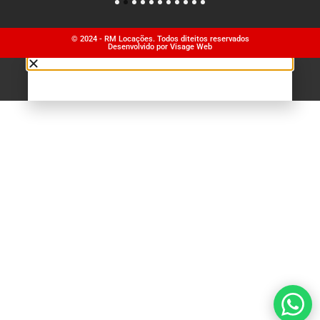
1
2
3
4
5
6
7
8
9
10
11
© 2024 - RM Locações. Todos diteitos reservados
Desenvolvido por Visage Web