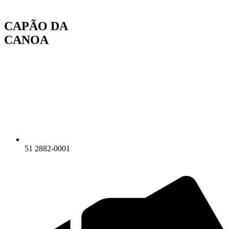
Ir
para
CAPÃO DA
o
conteúdo
CANOA
51 2882-0001