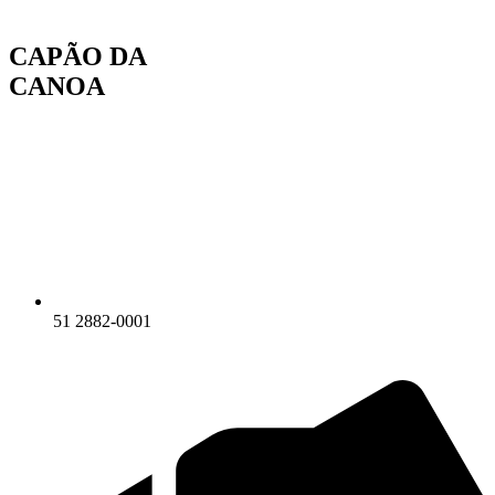
Ir
para
CAPÃO DA
o
conteúdo
CANOA
51 2882-0001