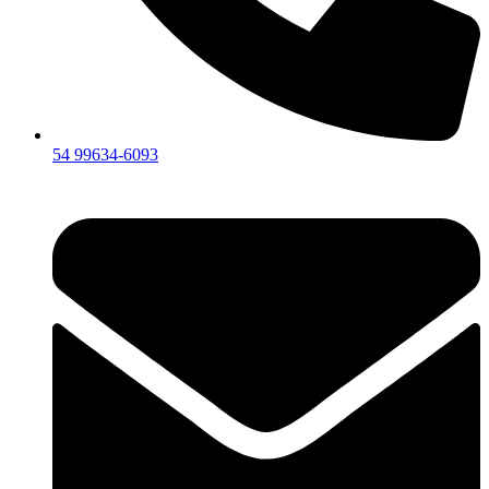
54 99634‑6093‬