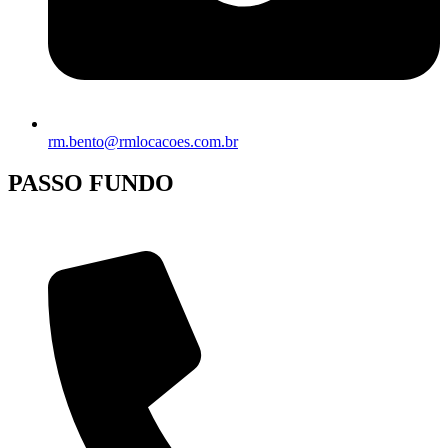
rm.bento@rmlocacoes.com.br
PASSO FUNDO