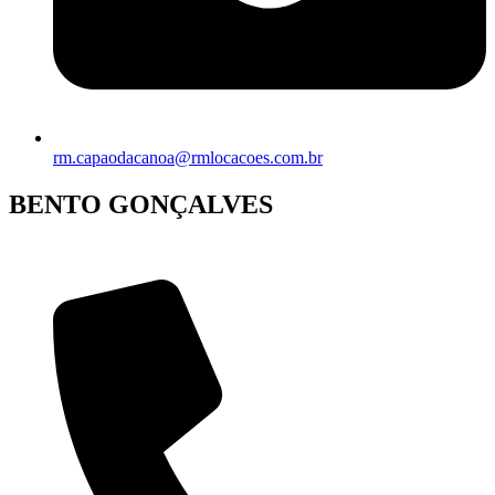
rm.capaodacanoa@rmlocacoes.com.br
BENTO GONÇALVES