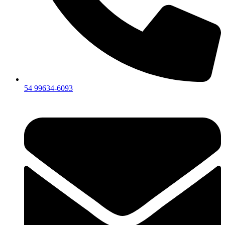
54 99634‑6093‬