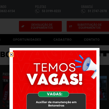
FUNDO
PELOTAS
GRAVATAÍ
 3632-6154
53 3199-0223
51 2747-2078
DEVOLUÇÃO DE
SUBSTITUIÇÃO DE
EQUIPAMENTOS
EQUIPAMENTOS
S
OPORTUNIDADES
CADASTRO
CONTATO
PASSO FUNDO
PELOTAS
54 3632-6154
53 3199-0223
54 99950-0052
53 99704-5635