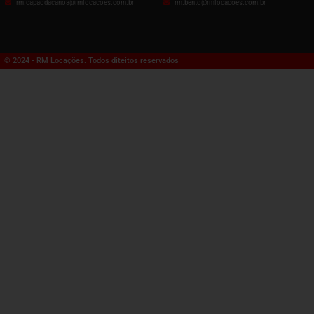
rm.capaodacanoa@rmlocacoes.com.br
rm.bento@rmlocacoes.com.br
© 2024 - RM Locações. Todos diteitos reservados