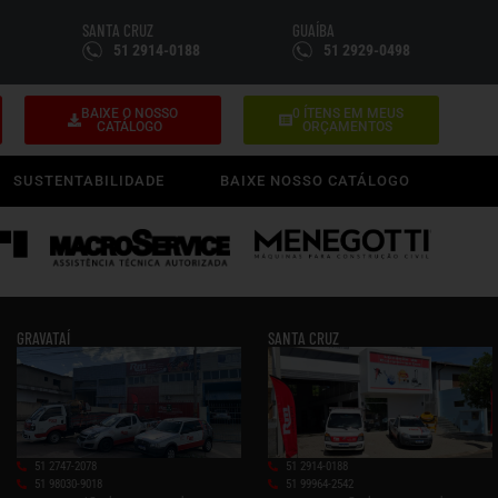
SANTA CRUZ
GUAÍBA
51 2914-0188
51 2929-0498
BAIXE O NOSSO
0
ÍTENS EM MEUS
CATÁLOGO
ORÇAMENTOS
SUSTENTABILIDADE
BAIXE NOSSO CATÁLOGO
GRAVATAÍ
SANTA CRUZ
51 2747-2078
51 2914-0188
51 98030-9018
51 99964-2542