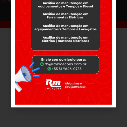
rm.passofundo@rmlocacoes.com.br
rm.pelotas@rmlocacoes.com.br
1
2
3
4
5
6
7
8
9
10
11