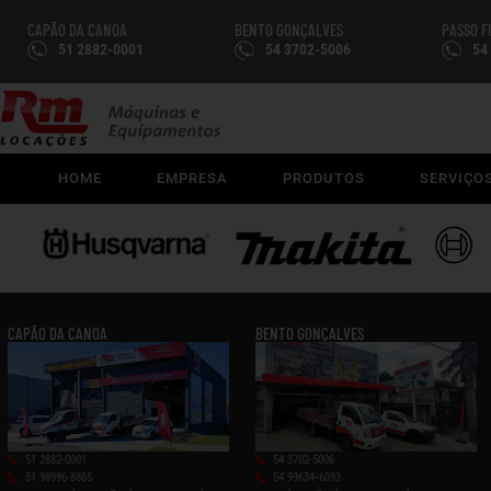
CAPÃO DA CANOA
BENTO GONÇALVES
PASSO 
51 2882-0001
54 3702-5006
54
HOME
EMPRESA
PRODUTOS
SERVIÇO
CAPÃO DA CANOA
BENTO GONÇALVES
51 2882-0001
54 3702-5006
51 98996-8865
54 99634‑6093‬